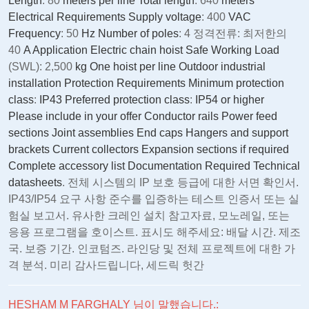
Length
: 80
meters per line Total length
: 640
meters
Electrical Requirements Supply voltage
: 400
VAC
Frequency
: 50
Hz Number of poles
: 4 정격전류: 최저한의
40
A Application Electric chain hoist Safe Working Load
(SWL): 2,500
kg One hoist per line Outdoor industrial
installation Protection Requirements Minimum protection
class
:
IP43 Preferred protection class
:
IP54 or higher
Please include in your offer Conductor rails Power feed
sections Joint assemblies End caps Hangers and support
brackets Current collectors Expansion sections if required
Complete accessory list Documentation Required Technical
datasheets
. 전체 시스템의 IP 보호 등급에 대한 서면 확인서.
IP43/IP54 요구 사항 준수를 입증하는 테스트 인증서 또는 실
험실 보고서. 유사한 크레인 설치 참고자료, 모노레일, 또는
응용 프로그램을 호이스트. 표시도 해주세요: 배달 시간. 제조
국. 보증 기간. 인코텀즈. 라인당 및 전체 프로젝트에 대한 가
격 분석. 미리 감사드립니다, 세드릭 헛간
HESHAM M FARGHALY 님이 말했습니다.: